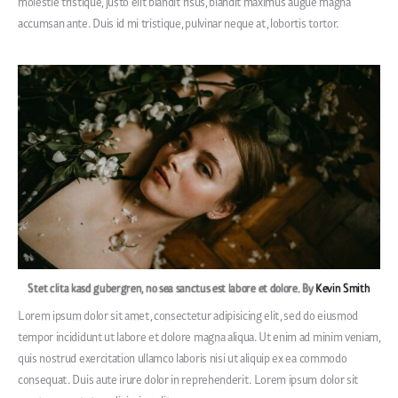
molestie tristique, justo elit blandit risus, blandit maximus augue magna
accumsan ante. Duis id mi tristique, pulvinar neque at, lobortis tortor.
Stet clita kasd gubergren, no sea sanctus est labore et dolore. By
Kevin Smith
Lorem ipsum dolor sit amet, consectetur adipisicing elit, sed do eiusmod
tempor incididunt ut labore et dolore magna aliqua. Ut enim ad minim veniam,
quis nostrud exercitation ullamco laboris nisi ut aliquip ex ea commodo
consequat. Duis aute irure dolor in reprehenderit. Lorem ipsum dolor sit