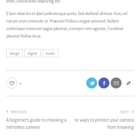
amet, consectetur adipiscing elit.
Etiam vitae leo et diam pellentesque porta. Sed eleifend ultricies risus, vel
rutrum erat commodo ut. Praesent finibus congue euismod. Nullam
scelerisque massa vel augue placerat, a tempor sem egestas. Curabitur
placerat finibus lacus.
design
digital
studio
0
PREVIOUS
NEXT
A beginner’s guide to choosing a
10 ways to protect your camera
mirrorless camera
from breaking