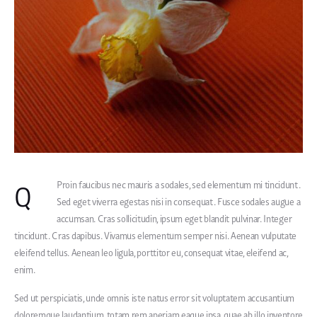
Q
Proin faucibus nec mauris a sodales, sed elementum mi tincidunt.
Sed eget viverra egestas nisi in consequat. Fusce sodales augue a
accumsan. Cras sollicitudin, ipsum eget blandit pulvinar. Integer
tincidunt. Cras dapibus. Vivamus elementum semper nisi. Aenean vulputate
eleifend tellus. Aenean leo ligula, porttitor eu, consequat vitae, eleifend ac,
enim.
Sed ut perspiciatis, unde omnis iste natus error sit voluptatem accusantium
doloremque laudantium, totam rem aperiam eaque ipsa, quae ab illo inventore