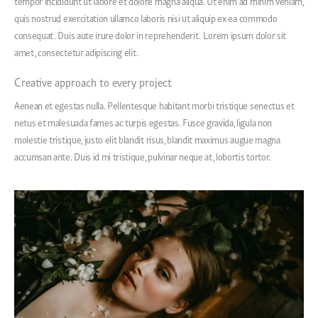
tempor incididunt ut labore et dolore magna aliqua. Ut enim ad minim veniam,
quis nostrud exercitation ullamco laboris nisi ut aliquip ex ea commodo
consequat. Duis aute irure dolor in reprehenderit. Lorem ipsum dolor sit
amet, consectetur adipiscing elit.
Creative approach to every project
Aenean et egestas nulla. Pellentesque habitant morbi tristique senectus et
netus et malesuada fames ac turpis egestas. Fusce gravida, ligula non
molestie tristique, justo elit blandit risus, blandit maximus augue magna
accumsan ante. Duis id mi tristique, pulvinar neque at, lobortis tortor.